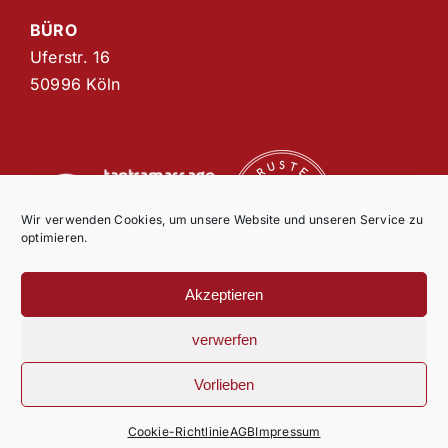
BÜRO
Uferstr. 16
50996 Köln
Wir verwenden Cookies, um unsere Website und unseren Service zu
optimieren.
Akzeptieren
© Copyright 2021 AnandaWave |
Impressum
|
Datenschutz
|
AGB
verwerfen
Vorlieben
jQuery(document).ready(function($){ if(typeof
Cookie-Richtlinie
AGB
Impressum
FusionSlider !== 'undefined') { FusionSlider.init(); } });