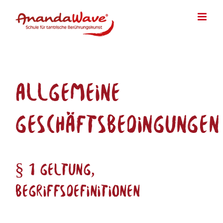
Zum
Inhalt
springen
Allgemeine
Geschäftsbedingungen
§ 1 Geltung,
Begriffsdefinitionen