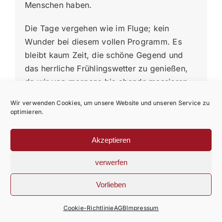
Menschen haben.
Die Tage vergehen wie im Fluge; kein
Wunder bei diesem vollen Programm. Es
bleibt kaum Zeit, die schöne Gegend und
das herrliche Frühlingswetter zu genießen,
da wir von morgens bis abends massieren,
meditieren und das Gelernte mit der Gruppe
Wir verwenden Cookies, um unsere Website und unseren Service zu
nachhaltig vertiefen. Einen richtigen
optimieren.
Höhepunkt hatte das Seminar aber dennoch
zu bieten, der es verdient, aus dem übrigen,
Akzeptieren
qualitativ sehr hochwertigen Programm
herausgehoben zu werden: Die
verwerfen
Demonstration der Yoni- und
Vorlieben
Lingammassage. Am vorletzten Tag,
nachdem wir die tantrischen und
Cookie-Richtlinie
AGB
Impressum
schamanischen Rituale gelernt und intensiv