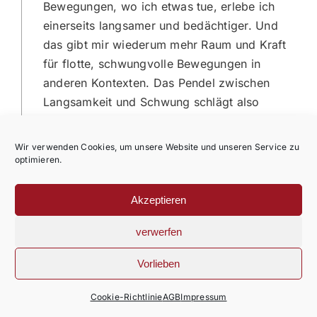
Bewegungen, wo ich etwas tue, erlebe ich
einerseits langsamer und bedächtiger. Und
das gibt mir wiederum mehr Raum und Kraft
für flotte, schwungvolle Bewegungen in
anderen Kontexten. Das Pendel zwischen
Langsamkeit und Schwung schlägt also
stärker aus; das gibt ein besonderes Gefühl
von Lebendigkeit.
Wir verwenden Cookies, um unsere Website und unseren Service zu
Eine verzückende Beobachtung ist, dass ich
optimieren.
mehr mit mir selbst rede, und zwar auf eine
warmherzige, verständnisvolle Art, so als
Akzeptieren
wollte ich das kleine, verletzte Kind in mir
verwerfen
umarmen und trösten. Ich bin also mehr bei
mir und kann andere mit ihren unpassenden
Vorlieben
Erwartungen und Vorstellungen mehr so sein
lassen, wie sie sind, und zwinkernd
Cookie-Richtlinie
AGB
Impressum
nachwinken. In ähnlicher Weise gelingt es