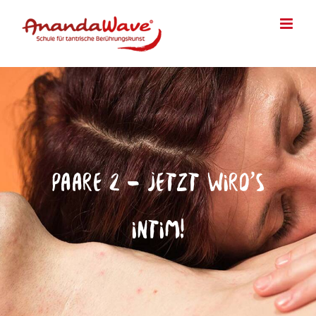
Zum
Inhalt
springen
Paare 2 – Jetzt wird´s
intim!