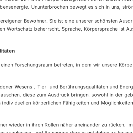
bensenergie. Ununterbrochen bewegt es sich in uns, strömt, 
pereigener Bewohner. Sie ist eine unserer schönsten Ausd
n Wortschatz beherrscht. Sprache, Körpersprache ist Ausd
itäten
einen Forschungsraum betreten, in dem wir unsere Körper
.
edener Wesens-, Tier- und Berührungsqualitäten und Ener
 lauschen, diese zum Ausdruck bringen, sowohl in der ge
 individuellen körperlichen Fähigkeiten und Möglichkeite
er wieder in ihren Rollen näher aneinander zu rücken. I
se zuzulassen, und Bewegung daraus entstehen zu lassen