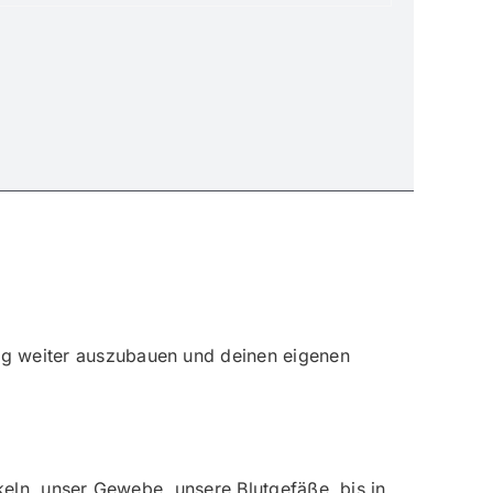
ung weiter auszubauen und deinen eigenen
skeln, unser Gewebe, unsere Blutgefäße, bis in