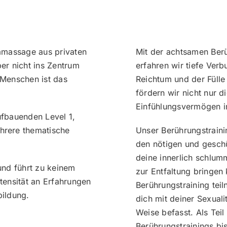
ramassage aus privaten
Mit der achtsamen Be
ber nicht ins Zentrum
erfahren wir tiefe Ve
 Menschen ist das
Reichtum und der Fülle
fördern wir nicht nur 
Einfühlungsvermögen i
ufbauenden Level 1,
ehrere thematische
Unser Berührungstrainin
den nötigen und geschü
deine innerlich schlum
 und führt zu keinem
zur Entfaltung bringen
ntensität an Erfahrungen
Berührungstraining teil
bildung.
dich mit deiner Sexuali
Weise befasst. Als Tei
Berührungstrainings bi