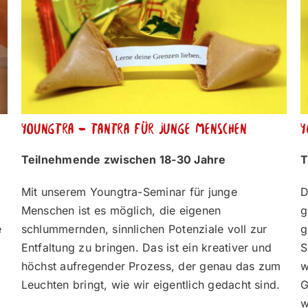
Youngtra – Tantra für junge Menschen
Y
Teilnehmende zwischen 18-30 Jahre
T
Mit unserem Youngtra-Seminar für junge
D
Menschen ist es möglich, die eigenen
g
e
schlummernden, sinnlichen Potenziale voll zur
g
Entfaltung zu bringen. Das ist ein kreativer und
S
höchst aufregender Prozess, der genau das zum
w
Leuchten bringt, wie wir eigentlich gedacht sind.
G
w