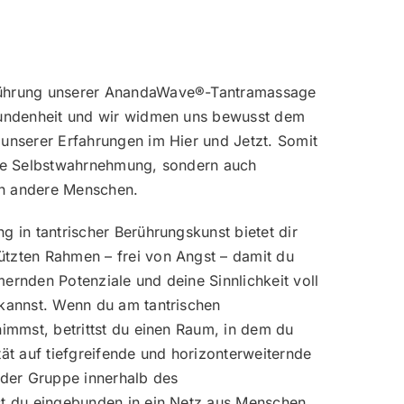
rührung unserer AnandaWave®-Tantramassage
rbundenheit und wir widmen uns bewusst dem
 unserer Erfahrungen im Hier und Jetzt. Somit
die Selbstwahrnehmung, sondern auch
n andere Menschen.
g in tantrischer Berührungskunst bietet dir
tzten Rahmen – frei von Angst – damit du
mernden Potenziale und deine Sinnlichkeit voll
 kannst. Wenn du am tantrischen
nimmst, betrittst du einen Raum, in dem du
tät auf tiefgreifende und horizonterweiternde
l der Gruppe innerhalb des
st du eingebunden in ein Netz aus Menschen,