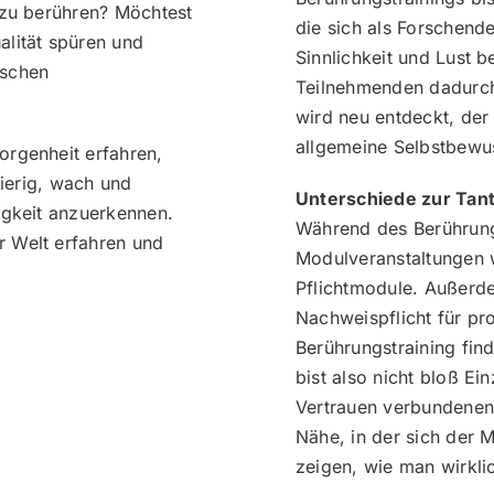
 zu berühren? Möchtest
die sich als Forschend
lität spüren und
Sinnlichkeit und Lust 
ischen
Teilnehmenden dadurch
wird neu entdeckt, der
allgemeine Selbstbewu
rgenheit erfahren,
gierig, wach und
Unterschiede zur Tan
igkeit anzuerkennen.
Während des Berührung
 Welt erfahren und
Modulveranstaltungen w
Pflichtmodule. Außerde
Nachweispflicht für pr
Berührungstraining finde
bist also nicht bloß Ei
Vertrauen verbundenen 
Nähe, in der sich der M
zeigen, wie man wirklic