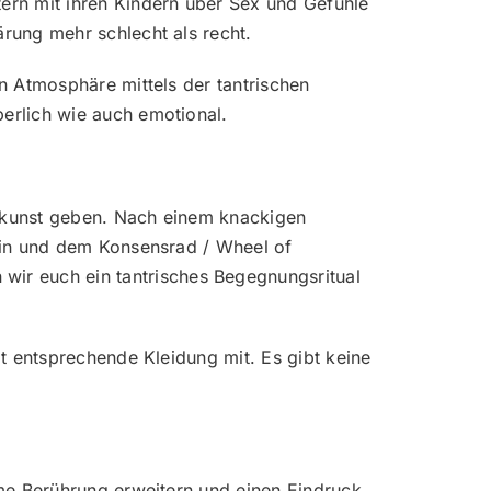
rn mit ihren Kindern über Sex und Gefühle
̈rung mehr schlecht als recht.
n Atmosphäre mittels der tantrischen
perlich wie auch emotional.
gskunst geben. Nach einem knackigen
rtin und dem Konsensrad / Wheel of
r euch ein tantrisches Begegnungsritual
gt entsprechende Kleidung mit. Es gibt keine
ame Berührung erweitern und einen Eindruck