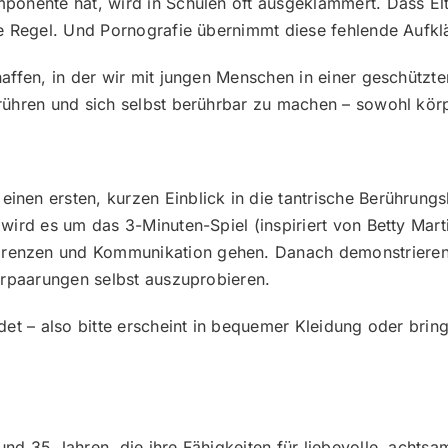
onente hat, wird in Schulen oft ausgeklammert. Dass Elte
e Regel. Und Pornografie übernimmt diese fehlende Aufkla
affen, in der wir mit jungen Menschen in einer geschützte
ühren und sich selbst berührbar zu machen – sowohl kör
nen ersten, kurzen Einblick in die tantrische Berührun
 wird es um das 3-Minuten-Spiel (inspiriert von Betty Ma
enzen und Kommunikation gehen. Danach demonstrieren wi
erpaarungen selbst auszuprobieren.
et – also bitte erscheint in bequemer Kleidung oder brin
d 35 Jahren, die ihre Fähigkeiten für liebevolle, achts