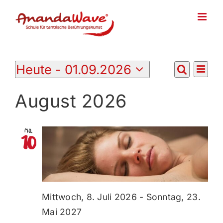
Zum
Inhalt
springen
Heute
 - 
01.09.2026
Ver
Veranstaltungen
Liste
Veran
Suche
Datum
Ans
wählen.
August 2026
Suche
Nav
und
Mo.
10
Ansich
Navig
Mittwoch, 8. Juli 2026
-
Sonntag, 23.
Mai 2027