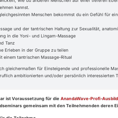
ntwickeln, wie du anderen Menschen auf einer tieferen E
nehmen kannst.
leichgesinnten Menschen bekommst du ein Gefühl für ein
ssage und der tantrischen Haltung zur Sexualität, anato
ung in die Yoni- und Lingam-Massage
nd Tanz
e Erleben in der Gruppe zu teilen
it einem tantrischen Massage-Ritual
ch gleichermaßen für Einsteigende und professionelle Ma
uflich ambitionierten und/oder persönlich interessierten 
r ist Voraussetzung für die
AnandaWave-Profi-Ausbil
undseminars gemeinsam mit den Teilnehmenden deren E
ür die Teilnahme