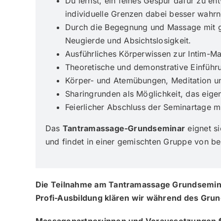
Du lernst, ein feines Gespür dafür zu e
individuelle Grenzen dabei besser wahr
Durch die Begegnung und Massage mit g
Neugierde und Absichtslosigkeit.
Ausführliches Körperwissen zur Intim-Ma
Theoretische und demonstrative Einführ
Körper- und Atemübungen, Meditation u
Sharingrunden als Möglichkeit, das eigen
Feierlicher Abschluss der Seminartage m
Das
Tantramassage-Grundseminar
eignet si
und findet in einer gemischten Gruppe von ber
Die Teilnahme am Tantramassage Grundsemina
Profi-Ausbildung klären wir während des Gr
Massagepartner:innen und Voraussetzungen f